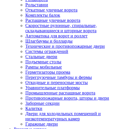
Рольставни
Откатные уличные ворота
Комплекты балок
Распашные уличные ворота
Скоростные рулонные, спиральные,
складывающиеся и шторные ворота
Автоматика для ворот и роллет
Шлагбаумы и болларды
Технические и противопожарные двери
Системы ограждений
Стальные двери
Подъемные столы
Рампы мобильные
Герметизаторы проема
Перегрузочные тамбуры и фермы
Откидные и переносные мосты
Уравнительные платформы
Промышленные распашные ворота
Противопожарные ворота, шторы и двери
Заборные секции
Калитки
Двери для холодильных помещений и
низкотемпературных камер
Гаражные двери