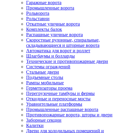
Гаражные ворота
Промышленные ворота
Рольворота
Рольставни
Откатные уличные ворота
Комплекты балок
Распашные уличные ворота
Скоростные рулонные, спиральные,
складывающиеся и шторные ворота
Автоматика для ворот и роллет
Шлагбаумы и болларды
Технические и противопожарные двери
Системы ограждений
Стальные двери
Подъемные столы
Рампы мобильные
Герметизаторы проема
Перегрузочные тамбуры и фермы
Откидные и переносные мосты
Уравнительные платформы
Промышленные распашные ворота
Противопожарные ворота, шторы и двери
Заборные секции
Калитки
Двери для холодильных помещений и