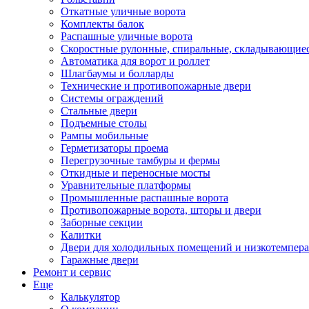
Откатные уличные ворота
Комплекты балок
Распашные уличные ворота
Скоростные рулонные, спиральные, складывающиес
Автоматика для ворот и роллет
Шлагбаумы и болларды
Технические и противопожарные двери
Системы ограждений
Стальные двери
Подъемные столы
Рампы мобильные
Герметизаторы проема
Перегрузочные тамбуры и фермы
Откидные и переносные мосты
Уравнительные платформы
Промышленные распашные ворота
Противопожарные ворота, шторы и двери
Заборные секции
Калитки
Двери для холодильных помещений и низкотемпер
Гаражные двери
Ремонт и сервис
Еще
Калькулятор