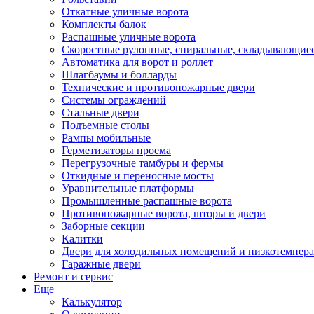
Откатные уличные ворота
Комплекты балок
Распашные уличные ворота
Скоростные рулонные, спиральные, складывающиес
Автоматика для ворот и роллет
Шлагбаумы и болларды
Технические и противопожарные двери
Системы ограждений
Стальные двери
Подъемные столы
Рампы мобильные
Герметизаторы проема
Перегрузочные тамбуры и фермы
Откидные и переносные мосты
Уравнительные платформы
Промышленные распашные ворота
Противопожарные ворота, шторы и двери
Заборные секции
Калитки
Двери для холодильных помещений и низкотемпер
Гаражные двери
Ремонт и сервис
Еще
Калькулятор