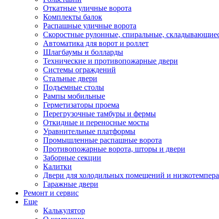
Откатные уличные ворота
Комплекты балок
Распашные уличные ворота
Скоростные рулонные, спиральные, складывающиес
Автоматика для ворот и роллет
Шлагбаумы и болларды
Технические и противопожарные двери
Системы ограждений
Стальные двери
Подъемные столы
Рампы мобильные
Герметизаторы проема
Перегрузочные тамбуры и фермы
Откидные и переносные мосты
Уравнительные платформы
Промышленные распашные ворота
Противопожарные ворота, шторы и двери
Заборные секции
Калитки
Двери для холодильных помещений и низкотемпер
Гаражные двери
Ремонт и сервис
Еще
Калькулятор